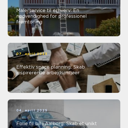
Malerservice til erhverv: En
nødvendighed for professionel
fremtoning
07. april 2025
Effektiv space planning: Skab
inspirerende arbejdsmiljøer
04. april 2025
Folie til bil i Aalborg: Skab et unikt