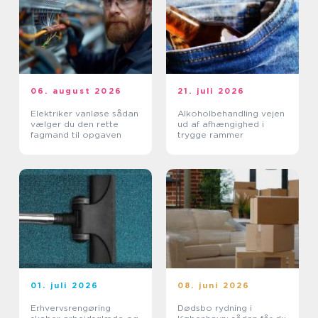
06. august 2026
21. juli 2026
Elektriker vanløse sådan
Alkoholbehandling vejen
vælger du den rette
ud af afhængighed i
fagmand til opgaven
trygge rammer
01. juli 2026
08. juni 2026
Erhvervsrengøring
Dødsbo rydning i