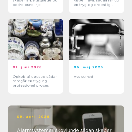
skaber arbejdsglæde og
København: sådan får du
bedre bundlinje
en tryg og ordentlig
proces
01. juni 2026
06. maj 2026
Opkøb af dødsbo sådan
Vvs solrød
foregår en tryg og
professionel proces
09. april 2026
Alarmsystemer skovlunde sådan skaber