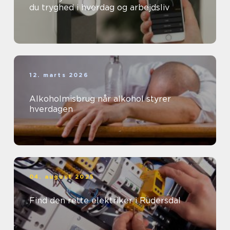
du tryghed i hverdag og arbejdsliv
12. marts 2026
Alkoholmisbrug når alkohol styrer
hverdagen
04. august 2025
Find den rette elektriker i Rudersdal