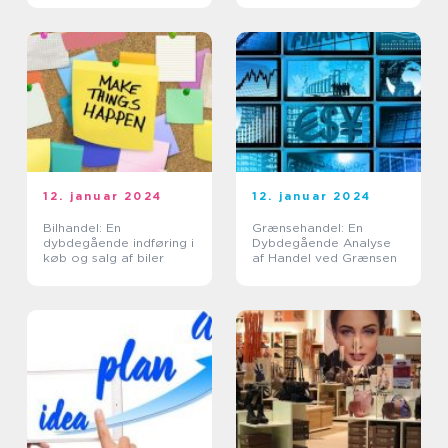
12. januar 2024
12. januar 2024
Bilhandel: En
Grænsehandel: En
dybdegående indføring i
Dybdegående Analyse
køb og salg af biler
af Handel ved Grænsen