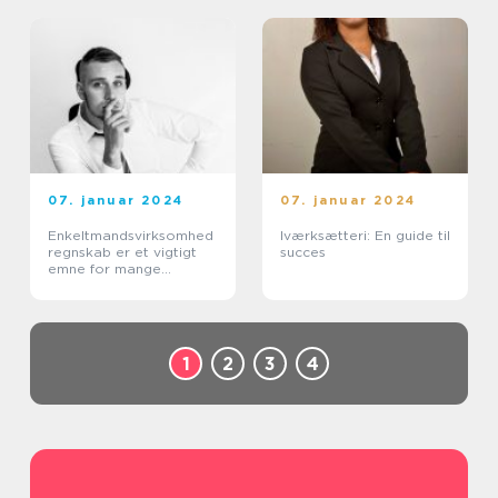
07. januar 2024
07. januar 2024
Enkeltmandsvirksomhed
Iværksætteri: En guide til
regnskab er et vigtigt
succes
emne for mange
personer, der driver
deres egen virksomhed
1
2
3
4