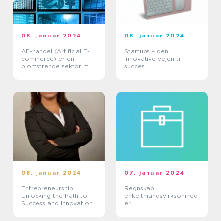
08. januar 2024
08. januar 2024
AE-handel (Artificial E-
Startups – den
commerce) er en
innovative vejen til
blomstrende sektor med
succes
enorm potentiale og
mulighed for vækst
08. januar 2024
07. januar 2024
Entrepreneurship:
Regnskab i
Unlocking the Path to
enkeltmandsvirksomhed
Success and Innovation
er