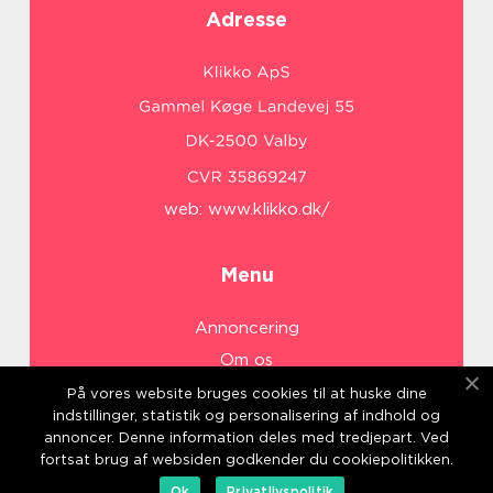
Adresse
web:
www.klikko.dk/
Menu
Annoncering
Om os
Cookies
På vores website bruges cookies til at huske dine
indstillinger, statistik og personalisering af indhold og
Kontakt os
annoncer. Denne information deles med tredjepart. Ved
Sitemap
fortsat brug af websiden godkender du cookiepolitikken.
Ok
Privatlivspolitik