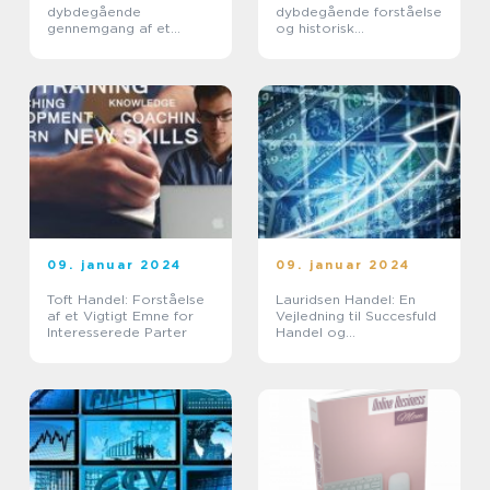
dybdegående
dybdegående forståelse
gennemgang af et
og historisk
essentielt emne for
gennemgang
private og virksomheder
09. januar 2024
09. januar 2024
Toft Handel: Forståelse
Lauridsen Handel: En
af et Vigtigt Emne for
Vejledning til Succesfuld
Interesserede Parter
Handel og
Handelsudvikling