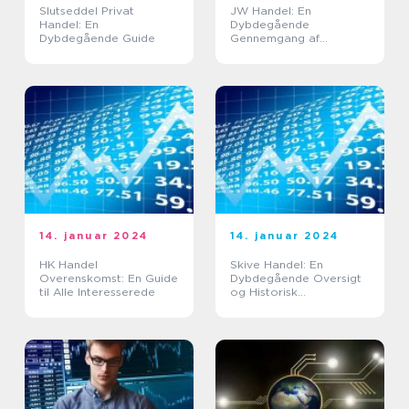
Slutseddel Privat
JW Handel: En
Handel: En
Dybdegående
Dybdegående Guide
Gennemgang af
Virksomheden
14. januar 2024
14. januar 2024
HK Handel
Skive Handel: En
Overenskomst: En Guide
Dybdegående Oversigt
til Alle Interesserede
og Historisk
Gennemgang