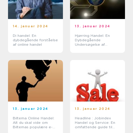
14. januar 2024
13. januar 2024
Di handel: En
Hjørring Handel: En
dybdegående forståelse
Dybdegående
af online handel
Undersøgelse af
Udviklingen og
Vigtigheden bag Byens
Handelsliv
13. januar 2024
13. januar 2024
Biltema Online Handel:
Headline : Jobindex
Alt du skal vide om
Handel og Service: En
Biltemas populære e-
omfattende guide til
handelsplatform
branchen