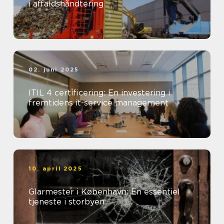
i affaldshåndtering
02. juni 2025
ITIL 4 certificering: En investering i
fremtidens it-service management
10. april 2025
Glarmester i København: En essentiel
tjeneste i storbyen