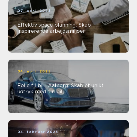
07. april 2025
Effektiv space planning: Skab
inspirerende arbejdsmiljøer
04. april 2025
Folie til bil i Aalborg: Skab et unikt
udtryk med din bil
04. februar 2025