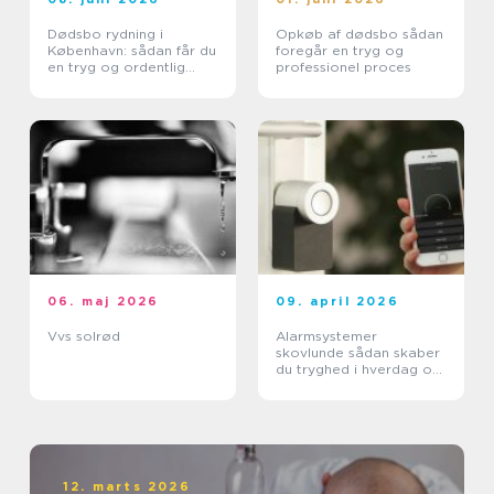
Dødsbo rydning i
Opkøb af dødsbo sådan
København: sådan får du
foregår en tryg og
en tryg og ordentlig
professionel proces
proces
06. maj 2026
09. april 2026
Vvs solrød
Alarmsystemer
skovlunde sådan skaber
du tryghed i hverdag og
arbejdsliv
12. marts 2026