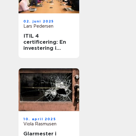
02. juni 2025
Lars Pedersen
ITIL 4
certificering: En
investering i
fremtidens it-
service
management
10. april 2025
Viola Rasmusen
Glarmester i