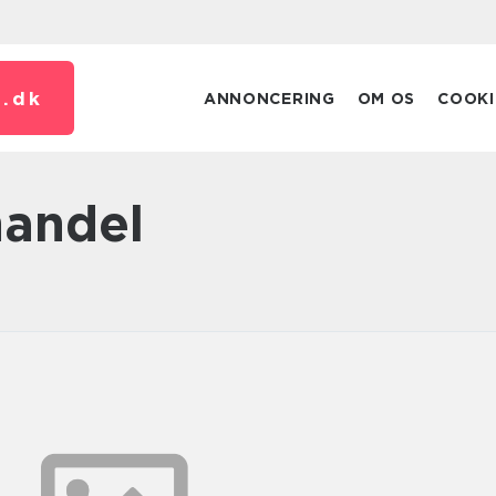
.
dk
ANNONCERING
OM OS
COOKI
handel