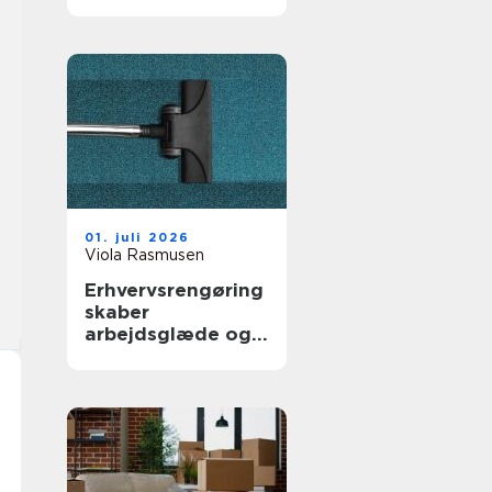
trygge rammer
01. juli 2026
Viola Rasmusen
Erhvervsrengøring
skaber
arbejdsglæde og
bedre bundlinje