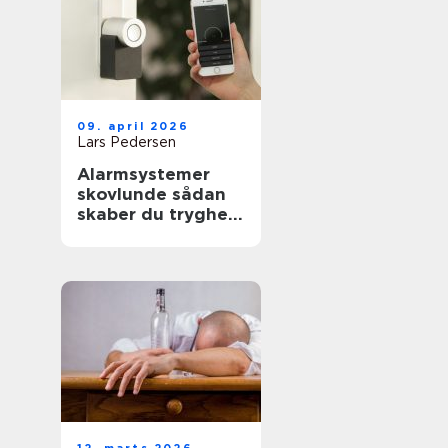
09. april 2026
Lars Pedersen
Alarmsystemer
skovlunde sådan
skaber du tryghed
i hverdag og
arbejdsliv