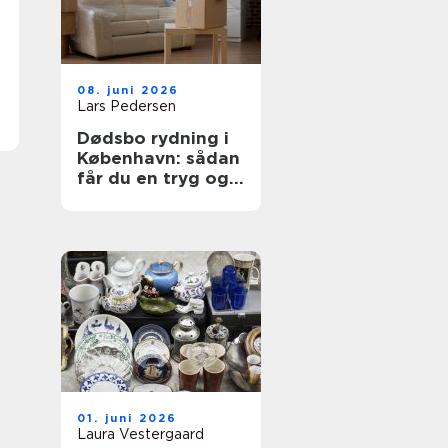
08. juni 2026
Lars Pedersen
Dødsbo rydning i
København: sådan
får du en tryg og
ordentlig proces
01. juni 2026
Laura Vestergaard