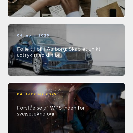
04. april 2025
Folie til bil i Aalborg: Skab et unikt
udtryk med din bil
04. februar 2025
Forståelse af WPS inden for
svejseteknologi