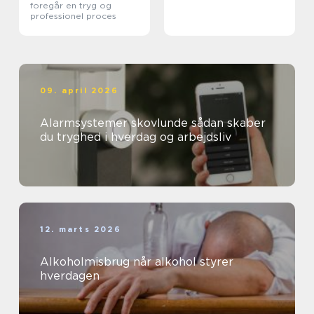
foregår en tryg og
professionel proces
09. april 2026
Alarmsystemer skovlunde sådan skaber
du tryghed i hverdag og arbejdsliv
12. marts 2026
Alkoholmisbrug når alkohol styrer
hverdagen