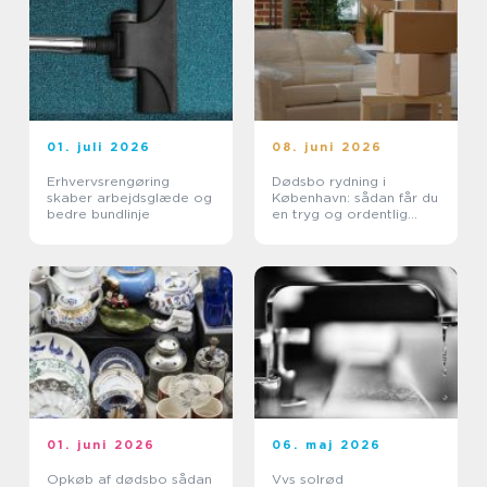
01. juli 2026
08. juni 2026
Erhvervsrengøring
Dødsbo rydning i
skaber arbejdsglæde og
København: sådan får du
bedre bundlinje
en tryg og ordentlig
proces
01. juni 2026
06. maj 2026
Opkøb af dødsbo sådan
Vvs solrød