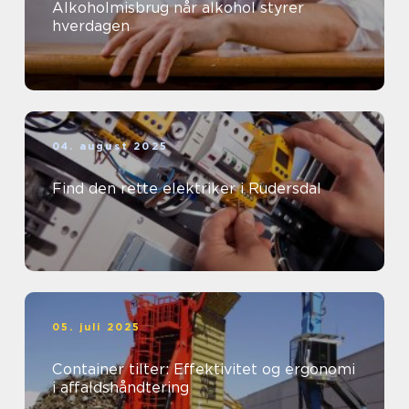
Alkoholmisbrug når alkohol styrer
hverdagen
04. august 2025
Find den rette elektriker i Rudersdal
05. juli 2025
Container tilter: Effektivitet og ergonomi
i affaldshåndtering