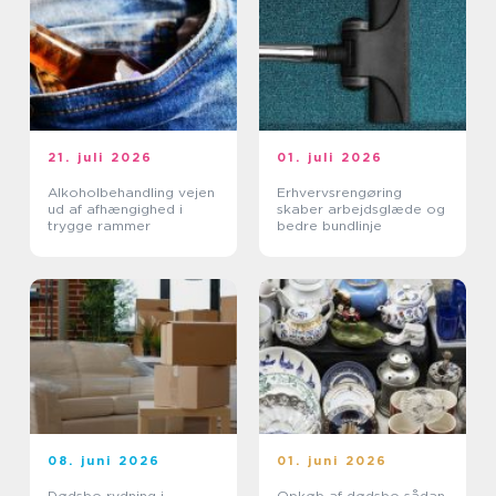
21. juli 2026
01. juli 2026
Alkoholbehandling vejen
Erhvervsrengøring
ud af afhængighed i
skaber arbejdsglæde og
trygge rammer
bedre bundlinje
08. juni 2026
01. juni 2026
Dødsbo rydning i
Opkøb af dødsbo sådan