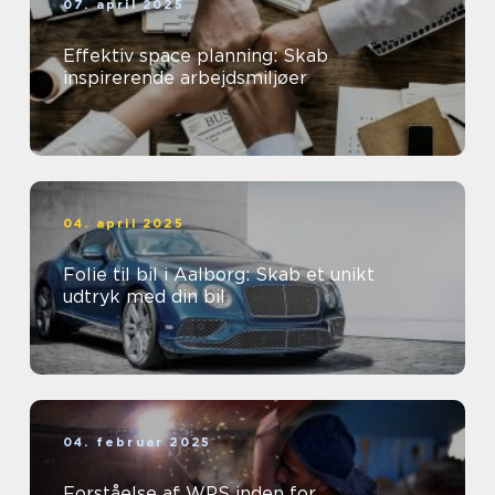
07. april 2025
Effektiv space planning: Skab
inspirerende arbejdsmiljøer
04. april 2025
Folie til bil i Aalborg: Skab et unikt
udtryk med din bil
04. februar 2025
Forståelse af WPS inden for