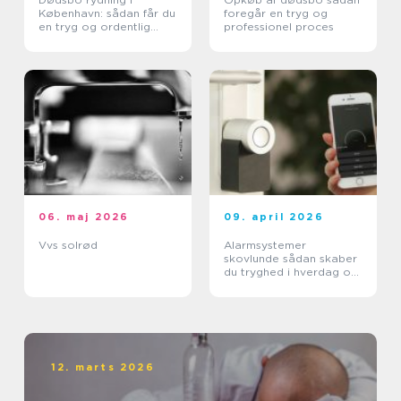
København: sådan får du
foregår en tryg og
en tryg og ordentlig
professionel proces
proces
06. maj 2026
09. april 2026
Vvs solrød
Alarmsystemer
skovlunde sådan skaber
du tryghed i hverdag og
arbejdsliv
12. marts 2026