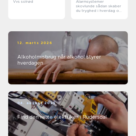
Vvs solrød
Alarmsystemer
skovlunde sådan skaber
du tryghed i hverdag og
arbejdsliv
12. marts 2026
Alkoholmisbrug når alkohol styrer
hverdagen
04. august 2025
Find den rette elektriker i Rudersdal