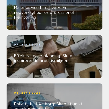
Malerservice til erhverv: En
nødvendighed for professionel
fremtoning
07. april 2025
Effektiv space planning: Skab
inspirerende arbejdsmiljøer
04. april 2025
Folie til bil i Aalborg: Skab et unikt
udtryk med din bil