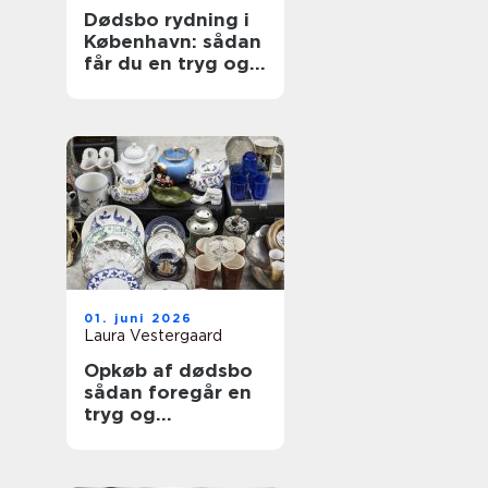
Dødsbo rydning i
København: sådan
får du en tryg og
ordentlig proces
01. juni 2026
Laura Vestergaard
Opkøb af dødsbo
sådan foregår en
tryg og
professionel
proces