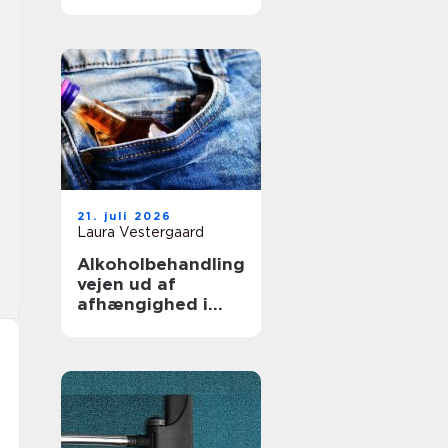
fagmand til
opgaven
21. juli 2026
Laura Vestergaard
Alkoholbehandling
vejen ud af
afhængighed i
trygge rammer