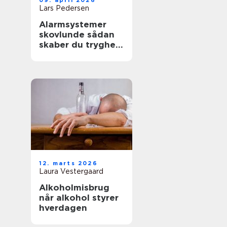
09. april 2026
Lars Pedersen
Alarmsystemer
skovlunde sådan
skaber du tryghed
i hverdag og
arbejdsliv
12. marts 2026
Laura Vestergaard
Alkoholmisbrug
når alkohol styrer
hverdagen