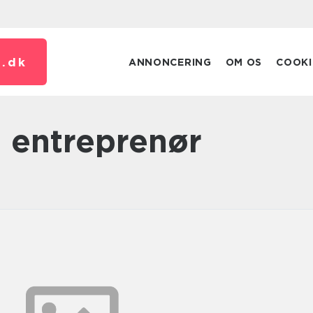
.
dk
ANNONCERING
OM OS
COOKI
n entreprenør