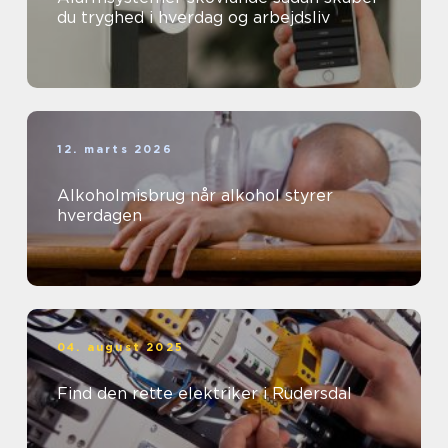
du tryghed i hverdag og arbejdsliv
12. marts 2026
Alkoholmisbrug når alkohol styrer
hverdagen
04. august 2025
Find den rette elektriker i Rudersdal