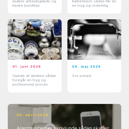
skaber arbejdsglæde og
København: sådan får du
bedre bundlinje
en tryg og ordentlig
proces
01. juni 2026
06. maj 2026
Opkøb af dødsbo sådan
Vvs solrød
foregår en tryg og
professionel proces
09. april 2026
Alarmsystemer skovlunde sådan skaber