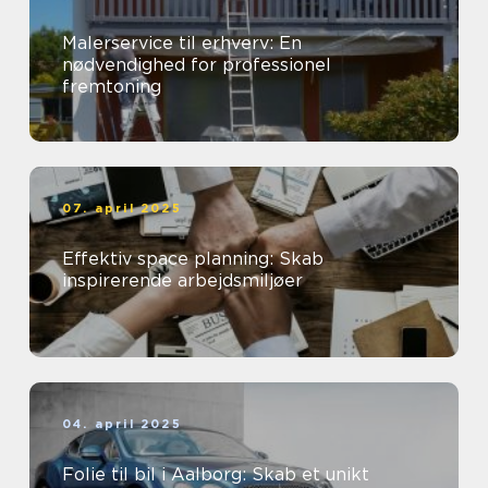
Malerservice til erhverv: En
nødvendighed for professionel
fremtoning
07. april 2025
Effektiv space planning: Skab
inspirerende arbejdsmiljøer
04. april 2025
Folie til bil i Aalborg: Skab et unikt