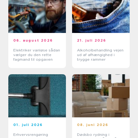
06. august 2026
21. juli 2026
Elektriker vanløse sådan
Alkoholbehandling vejen
vælger du den rette
ud af afhængighed i
fagmand til opgaven
trygge rammer
01. juli 2026
08. juni 2026
Erhvervsrengøring
Dødsbo rydning i