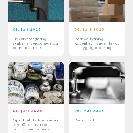
01. juli 2026
08. juni 2026
Erhvervsrengøring
Dødsbo rydning i
skaber arbejdsglæde og
København: sådan får du
bedre bundlinje
en tryg og ordentlig
proces
01. juni 2026
06. maj 2026
Opkøb af dødsbo sådan
Vvs solrød
foregår en tryg og
professionel proces