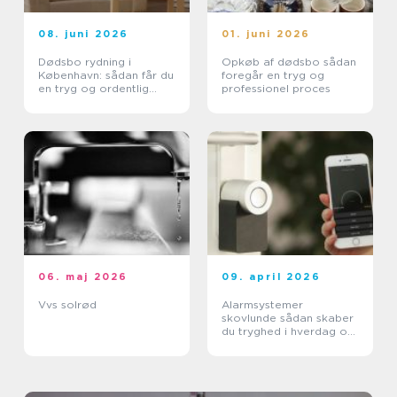
08. juni 2026
01. juni 2026
Dødsbo rydning i
Opkøb af dødsbo sådan
København: sådan får du
foregår en tryg og
en tryg og ordentlig
professionel proces
proces
06. maj 2026
09. april 2026
Vvs solrød
Alarmsystemer
skovlunde sådan skaber
du tryghed i hverdag og
arbejdsliv