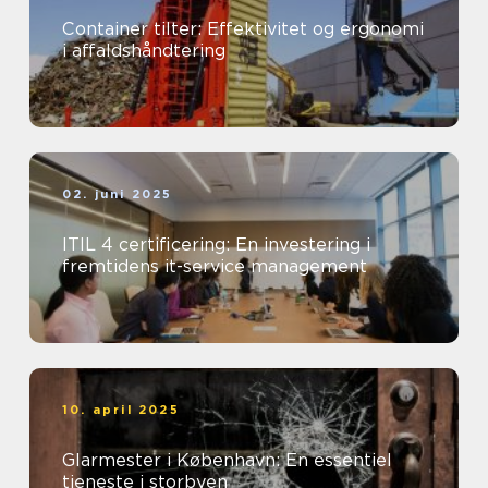
Container tilter: Effektivitet og ergonomi
i affaldshåndtering
02. juni 2025
ITIL 4 certificering: En investering i
fremtidens it-service management
10. april 2025
Glarmester i København: En essentiel
tjeneste i storbyen