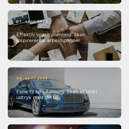
07. april 2025
Effektiv space planning: Skab
inspirerende arbejdsmiljøer
04. april 2025
Folie til bil i Aalborg: Skab et unikt
udtryk med din bil