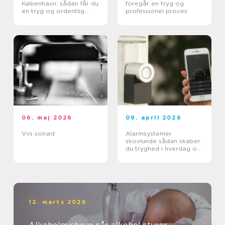
København: sådan får du
foregår en tryg og
en tryg og ordentlig
professionel proces
proces
06. maj 2026
09. april 2026
Vvs solrød
Alarmsystemer
skovlunde sådan skaber
du tryghed i hverdag og
arbejdsliv
12. marts 2026