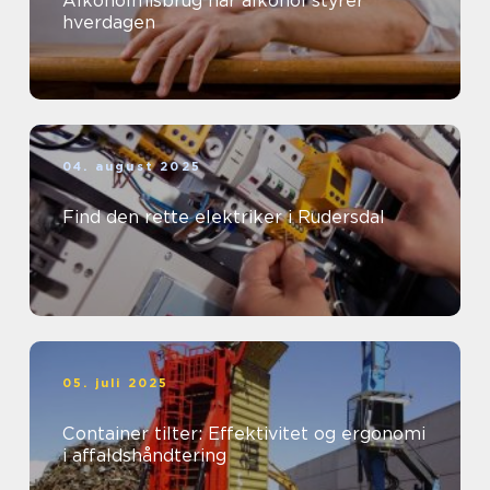
Alkoholmisbrug når alkohol styrer
hverdagen
04. august 2025
Find den rette elektriker i Rudersdal
05. juli 2025
Container tilter: Effektivitet og ergonomi
i affaldshåndtering