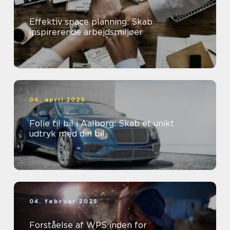
Effektiv space planning: Skab
inspirerende arbejdsmiljøer
04. april 2025
Folie til bil i Aalborg: Skab et unikt
udtryk med din bil
04. februar 2025
Forståelse af WPS inden for