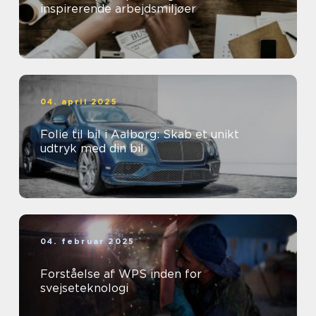
inspirerende arbejdsmiljøer
04. april 2025
Folie til bil i Aalborg: Skab et unikt
udtryk med din bil
04. februar 2025
Forståelse af WPS inden for
svejseteknologi