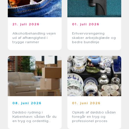
21. juli 2026
01. juli 2026
Alkoholbehandling vejen
Erhvervsrengøring
ud af afhængighed i
skaber arbejdsglæde og
trygge rammer
bedre bundlinje
08. juni 2026
01. juni 2026
Dødsbo rydning i
Opkøb af dødsbo sådan
København: sådan får du
foregår en tryg og
en tryg og ordentlig
professionel proces
proces