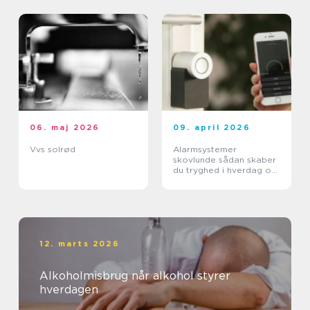
06. maj 2026
09. april 2026
Vvs solrød
Alarmsystemer
skovlunde sådan skaber
du tryghed i hverdag og
arbejdsliv
12. marts 2026
Alkoholmisbrug når alkohol styrer
hverdagen