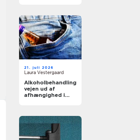
fagmand til
opgaven
21. juli 2026
Laura Vestergaard
Alkoholbehandling
vejen ud af
afhængighed i
trygge rammer