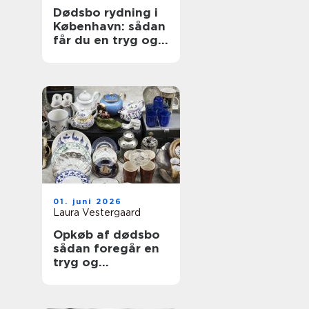
Dødsbo rydning i
København: sådan
får du en tryg og
ordentlig proces
01. juni 2026
Laura Vestergaard
Opkøb af dødsbo
sådan foregår en
tryg og
professionel
proces