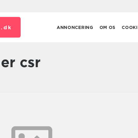
.
dk
ANNONCERING
OM OS
COOKI
er csr