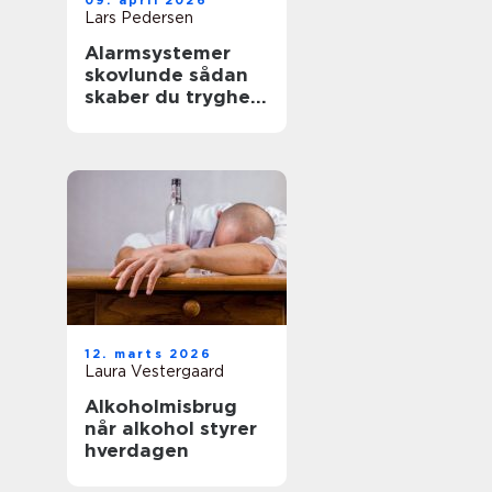
09. april 2026
Lars Pedersen
Alarmsystemer
skovlunde sådan
skaber du tryghed
i hverdag og
arbejdsliv
12. marts 2026
Laura Vestergaard
Alkoholmisbrug
når alkohol styrer
hverdagen