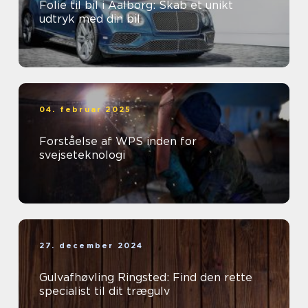
Folie til bil i Aalborg: Skab et unikt
udtryk med din bil
04. februar 2025
Forståelse af WPS inden for
svejseteknologi
27. december 2024
Gulvafhøvling Ringsted: Find den rette
specialist til dit trægulv