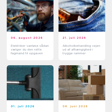
06. august 2026
21. juli 2026
Elektriker vanløse sådan
Alkoholbehandling vejen
vælger du den rette
ud af afhængighed i
fagmand til opgaven
trygge rammer
01. juli 2026
08. juni 2026