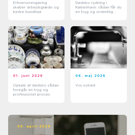
Erhvervsrengøring
Dødsbo rydning i
skaber arbejdsglæde og
København: sådan får du
bedre bundlinje
en tryg og ordentlig
proces
01. juni 2026
06. maj 2026
Opkøb af dødsbo sådan
Vvs solrød
foregår en tryg og
professionel proces
09. april 2026