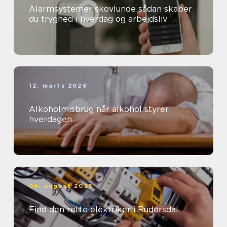
Alarmsystemer skovlunde sådan skaber
du tryghed i hverdag og arbejdsliv
12. marts 2026
Alkoholmisbrug når alkohol styrer
hverdagen
04. august 2025
Find den rette elektriker i Rudersdal