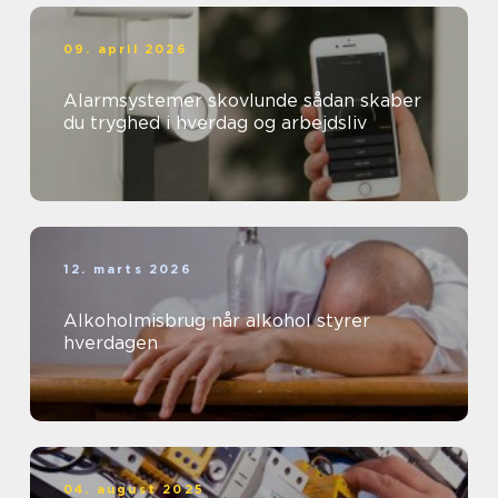
09. april 2026
Alarmsystemer skovlunde sådan skaber
du tryghed i hverdag og arbejdsliv
12. marts 2026
Alkoholmisbrug når alkohol styrer
hverdagen
04. august 2025