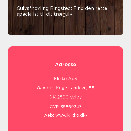
Gulvafhøvling Ringsted: Find den rette
specialist til dit trægulv
Adresse
web:
www.klikko.dk/