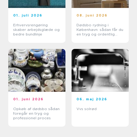
01. juli 2026
08. juni 2026
Erhvervsrengøring
Dødsbo rydning i
skaber arbejdsglæde og
København: sådan får du
bedre bundlinje
en tryg og ordentlig
proces
01. juni 2026
06. maj 2026
Opkøb af dødsbo sådan
Vvs solrød
foregår en tryg og
professionel proces