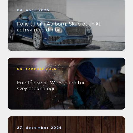
04. april 2025
Folie til bil i Aalborg: Skab et unikt
udtryk med din bil
04. februar 2025
Forståelse af WPS inden for
svejseteknologi
27. december 2024