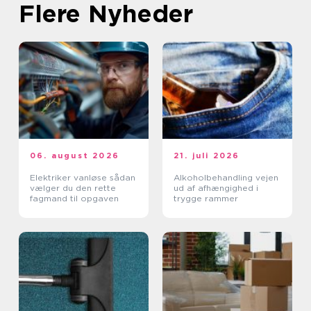
Flere Nyheder
06. august 2026
21. juli 2026
Elektriker vanløse sådan
Alkoholbehandling vejen
vælger du den rette
ud af afhængighed i
fagmand til opgaven
trygge rammer