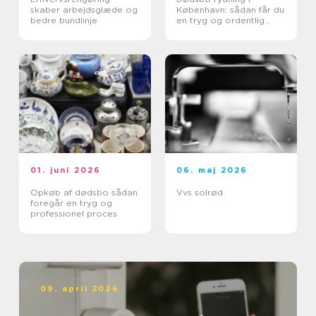
skaber arbejdsglæde og
København: sådan får du
bedre bundlinje
en tryg og ordentlig
proces
01. juni 2026
06. maj 2026
Opkøb af dødsbo sådan
Vvs solrød
foregår en tryg og
professionel proces
09. april 2026