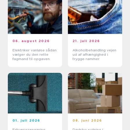
06. august 2026
21. juli 2026
Elektriker vanløse sådan
Alkoholbehandling vejen
vælger du den rette
ud af afhængighed i
fagmand til opgaven
trygge rammer
01. juli 2026
08. juni 2026
Erhvervsrengøring
Dødsbo rydning i