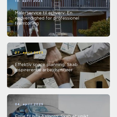
10. april 2025
Malerservice til erhverv: En
nødvendighed for professionel
fremtoning
07. april 2025
Effektiv space planning: Skab
inspirerende arbejdsmiljøer
04. april 2025
Folie til bil i Aalborg: Skab et unikt