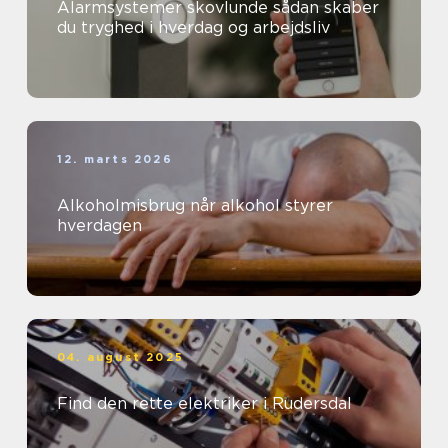
Alarmsystemer skovlunde sådan skaber
du tryghed i hverdag og arbejdsliv
12. marts 2026
Alkoholmisbrug når alkohol styrer
hverdagen
04. august 2025
Find den rette elektriker i Rudersdal