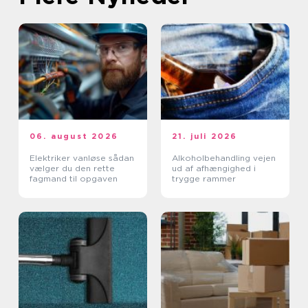
06. august 2026
21. juli 2026
Elektriker vanløse sådan
Alkoholbehandling vejen
vælger du den rette
ud af afhængighed i
fagmand til opgaven
trygge rammer