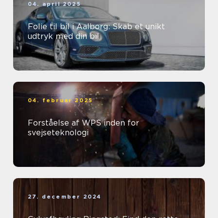
04. april 2025
Folie til bil i Aalborg: Skab et unikt
udtryk med din bil
04. februar 2025
Forståelse af WPS inden for
svejseteknologi
27. december 2024