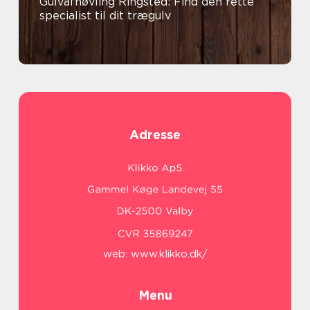
Gulvafhøvling Ringsted: Find den rette
specialist til dit trægulv
Adresse
web:
www.klikko.dk/
Menu