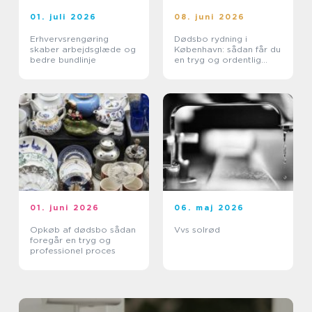
01. juli 2026
08. juni 2026
Erhvervsrengøring
Dødsbo rydning i
skaber arbejdsglæde og
København: sådan får du
bedre bundlinje
en tryg og ordentlig
proces
01. juni 2026
06. maj 2026
Opkøb af dødsbo sådan
Vvs solrød
foregår en tryg og
professionel proces