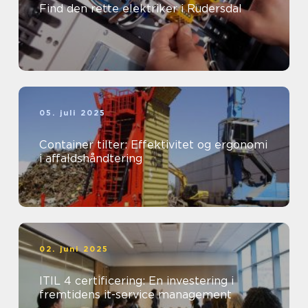
Find den rette elektriker i Rudersdal
05. juli 2025
Container tilter: Effektivitet og ergonomi
i affaldshåndtering
02. juni 2025
ITIL 4 certificering: En investering i
fremtidens it-service management