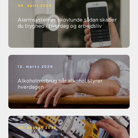
09. april 2026
Alarmsystemer skovlunde sådan skaber
du tryghed i hverdag og arbejdsliv
12. marts 2026
Alkoholmisbrug når alkohol styrer
hverdagen
04. august 2025