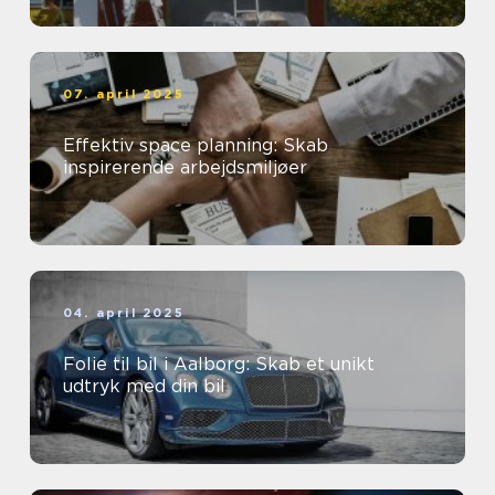
07. april 2025
Effektiv space planning: Skab
inspirerende arbejdsmiljøer
04. april 2025
Folie til bil i Aalborg: Skab et unikt
udtryk med din bil