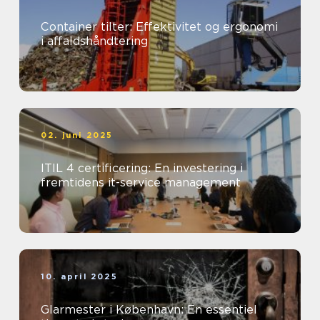
Container tilter: Effektivitet og ergonomi
i affaldshåndtering
02. juni 2025
ITIL 4 certificering: En investering i
fremtidens it-service management
10. april 2025
Glarmester i København: En essentiel