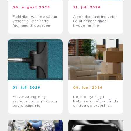
06. august 2026
21. juli 2026
Elektriker vanløse sådan
Alkoholbehandling vejen
vælger du den rette
ud af afhængighed i
fagmand til opgaven
trygge rammer
01. juli 2026
08. juni 2026
Erhvervsrengøring
Dødsbo rydning i
skaber arbejdsglæde og
København: sådan får du
bedre bundlinje
en tryg og ordentlig
proces