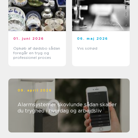
01. juni 2026
06. maj 2026
Opkøb af dødsbo sådan
Vvs solrød
foregår en tryg og
professionel proces
09. april 2026
Alarmsystemer skovlunde sådan skaber
du tryghed i hverdag og arbejdsliv