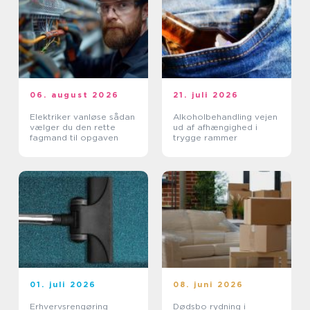
06. august 2026
21. juli 2026
Elektriker vanløse sådan
Alkoholbehandling vejen
vælger du den rette
ud af afhængighed i
fagmand til opgaven
trygge rammer
01. juli 2026
08. juni 2026
Erhvervsrengøring
Dødsbo rydning i