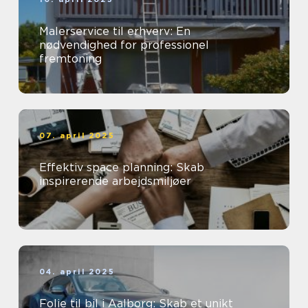
Malerservice til erhverv: En
nødvendighed for professionel
fremtoning
07. april 2025
Effektiv space planning: Skab
inspirerende arbejdsmiljøer
04. april 2025
Folie til bil i Aalborg: Skab et unikt