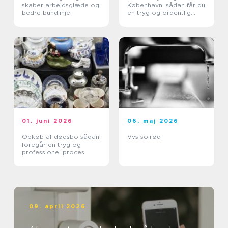
skaber arbejdsglæde og
København: sådan får du
bedre bundlinje
en tryg og ordentlig
proces
01. juni 2026
06. maj 2026
Opkøb af dødsbo sådan
Vvs solrød
foregår en tryg og
professionel proces
09. april 2026