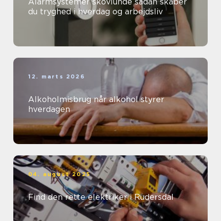
Alarmsystemer skovlunde sådan skaber
du tryghed i hverdag og arbejdsliv
12. marts 2026
Alkoholmisbrug når alkohol styrer
hverdagen
04. august 2025
Find den rette elektriker i Rudersdal