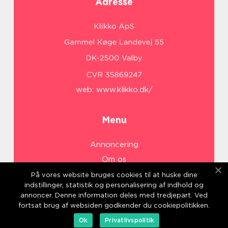
Adresse
web:
www.klikko.dk/
Menu
Annoncering
Om os
Cookies
På vores website bruges cookies til at huske dine
indstillinger, statistik og personalisering af indhold og
Kontakt os
annoncer. Denne information deles med tredjepart. Ved
Sitemap
fortsat brug af websiden godkender du cookiepolitikken.
Ok
Privatlivspolitik