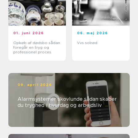
01. juni 2026
06. maj 2026
Opkøb af dødsbo sådan
Vvs solrød
foregår en tryg og
professionel proces
09. april 2026
Alarmsystemer skovlunde sådan skaber
du tryghed i hverdag og arbejdsliv