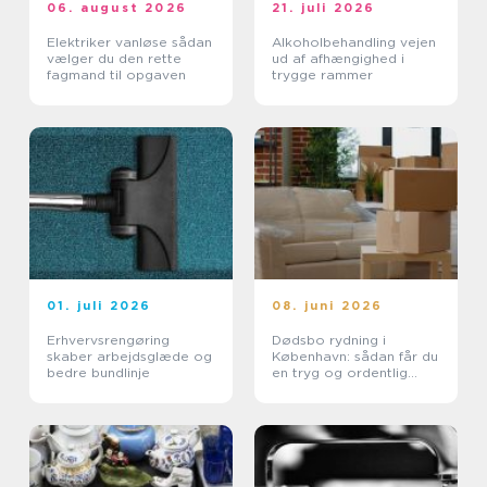
06. august 2026
21. juli 2026
Elektriker vanløse sådan
Alkoholbehandling vejen
vælger du den rette
ud af afhængighed i
fagmand til opgaven
trygge rammer
01. juli 2026
08. juni 2026
Erhvervsrengøring
Dødsbo rydning i
skaber arbejdsglæde og
København: sådan får du
bedre bundlinje
en tryg og ordentlig
proces