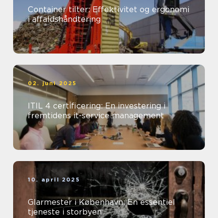
Container tilter: Effektivitet og ergonomi
i affaldshåndtering
02. juni 2025
ITIL 4 certificering: En investering i
fremtidens it-service management
10. april 2025
Glarmester i København: En essentiel
tjeneste i storbyen