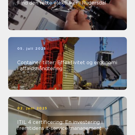
Find den rette elektriker i Rudersdal
05. juli 2025
Container tilter: Effektivitet og ergonomi
i affaldshåndtering
02. juni 2025
ITIL 4 certificering: En investering i
fremtidens it-service management