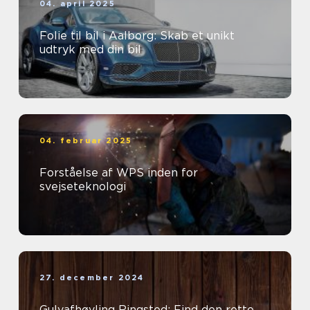
04. april 2025
Folie til bil i Aalborg: Skab et unikt
udtryk med din bil
04. februar 2025
Forståelse af WPS inden for
svejseteknologi
27. december 2024
Gulvafhøvling Ringsted: Find den rette