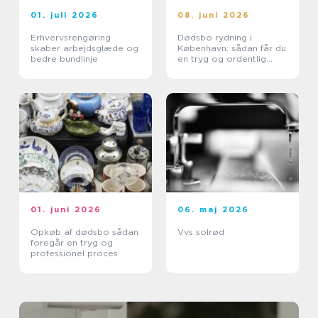
01. juli 2026
08. juni 2026
Erhvervsrengøring
Dødsbo rydning i
skaber arbejdsglæde og
København: sådan får du
bedre bundlinje
en tryg og ordentlig
proces
01. juni 2026
06. maj 2026
Opkøb af dødsbo sådan
Vvs solrød
foregår en tryg og
professionel proces