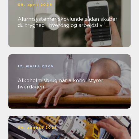
09. april 2026
Alarmsystemer skovlunde sådan skaber
du tryghed i hverdag og arbejdsliv
12. marts 2026
Alkoholmisbrug når alkohol styrer
hverdagen
04. august 2025