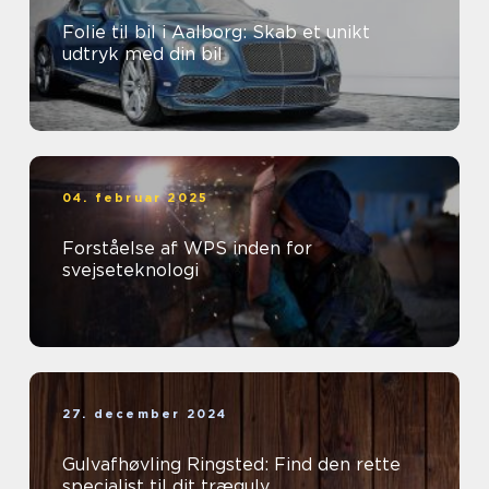
Folie til bil i Aalborg: Skab et unikt
udtryk med din bil
04. februar 2025
Forståelse af WPS inden for
svejseteknologi
27. december 2024
Gulvafhøvling Ringsted: Find den rette
specialist til dit trægulv