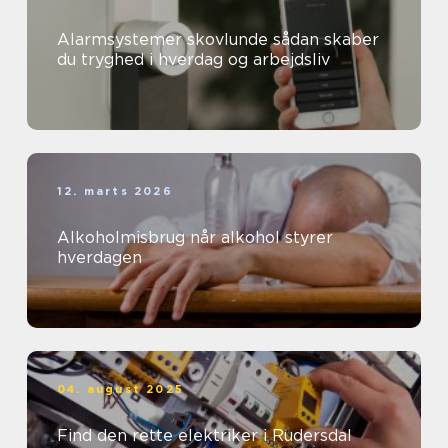
Alarmsystemer skovlunde sådan skaber
du tryghed i hverdag og arbejdsliv
12. marts 2026
Alkoholmisbrug når alkohol styrer
hverdagen
04. august 2025
Find den rette elektriker i Rudersdal