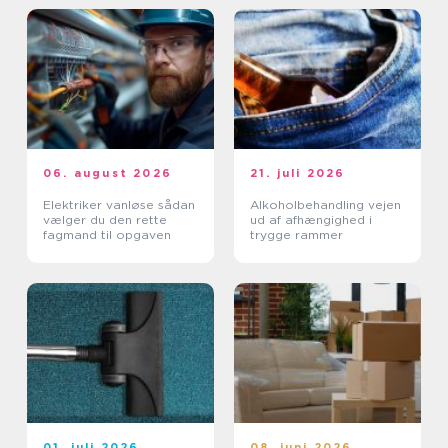
06. august 2026
21. juli 2026
Elektriker vanløse sådan
Alkoholbehandling vejen
vælger du den rette
ud af afhængighed i
fagmand til opgaven
trygge rammer
01. juli 2026
08. juni 2026