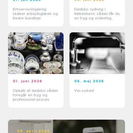
Erhvervsrengøring
Dødsbo rydning i
skaber arbejdsglæde og
København: sådan får du
bedre bundlinje
en tryg og ordentlig
proces
01. juni 2026
06. maj 2026
Opkøb af dødsbo sådan
Vvs solrød
foregår en tryg og
professionel proces
09. april 2026