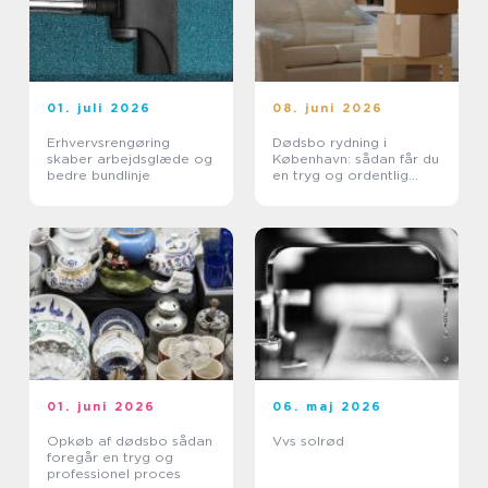
01. juli 2026
08. juni 2026
Erhvervsrengøring
Dødsbo rydning i
skaber arbejdsglæde og
København: sådan får du
bedre bundlinje
en tryg og ordentlig
proces
01. juni 2026
06. maj 2026
Opkøb af dødsbo sådan
Vvs solrød
foregår en tryg og
professionel proces