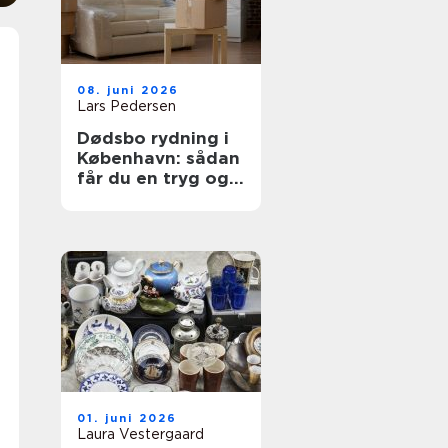
08. juni 2026
Lars Pedersen
Dødsbo rydning i
København: sådan
får du en tryg og
ordentlig proces
01. juni 2026
Laura Vestergaard