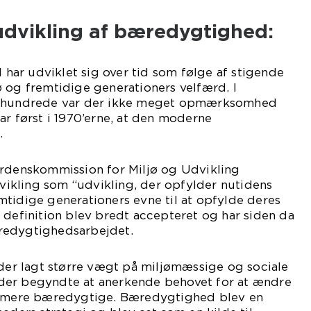
udvikling af bæredygtighed:
ar udviklet sig over tid som følge af stigende
 og fremtidige generationers velfærd. I
århundrede var der ikke meget opmærksomhed
ar først i 1970’erne, at den moderne
.
erdenskommission for Miljø og Udvikling
kling som “udvikling, der opfylder nutidens
tidige generationers evne til at opfylde deres
 definition blev bredt accepteret og har siden da
redygtighedsarbejdet.
 der lagt større vægt på miljømæssige og sociale
der begyndte at anerkende behovet for at ændre
re mere bæredygtige. Bæredygtighed blev en