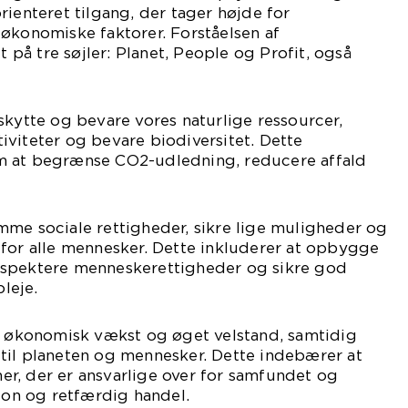
rienteret tilgang, der tager højde for
økonomiske faktorer. Forståelsen af
å tre søjler: Planet, People og Profit, også
skytte og bevare vores naturlige ressourcer,
viteter og bevare biodiversitet. Dette
m at begrænse CO2-udledning, reducere affald
mme sociale rettigheder, sikre lige muligheder og
 for alle mennesker. Dette inkluderer at opbygge
espektere menneskerettigheder og sikre god
leje.
re økonomisk vækst og øget velstand, samtidig
til planeten og mennesker. Dette indebærer at
r, der er ansvarlige over for samfundet og
tion og retfærdig handel.