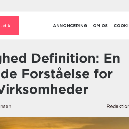
.
dk
ANNONCERING
OM OS
COOKI
e Forståelse for
 Virksomheder
ensen
Redaktio