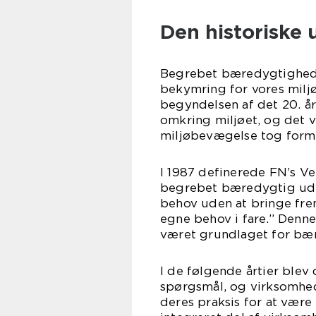
Den historiske 
Begrebet bæredygtighed h
bekymring for vores miljø
begyndelsen af det 20. 
omkring miljøet, og det v
miljøbevægelse tog form
I 1987 definerede FN’s V
begrebet bæredygtig udvi
behov uden at bringe frem
egne behov i fare.” Denne
været grundlaget for bæ
I de følgende årtier blev
spørgsmål, og virksomhe
deres praksis for at væ