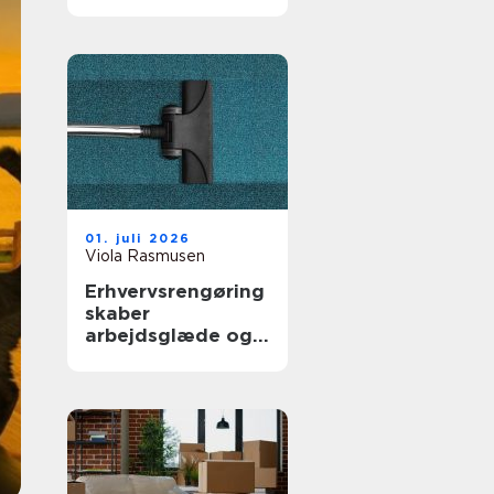
trygge rammer
01. juli 2026
Viola Rasmusen
Erhvervsrengøring
skaber
arbejdsglæde og
bedre bundlinje