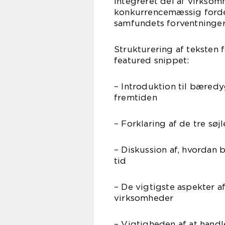
integreret del af virksomh
konkurrencemæssig ford
samfundets forventninger
Strukturering af teksten f
featured snippet:
– Introduktion til bæred
fremtiden
– Forklaring af de tre sø
– Diskussion af, hvordan 
tid
– De vigtigste aspekter 
virksomheder
– Vigtigheden af at hand