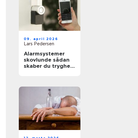
09. april 2026
Lars Pedersen
Alarmsystemer
skovlunde sådan
skaber du tryghed
i hverdag og
arbejdsliv