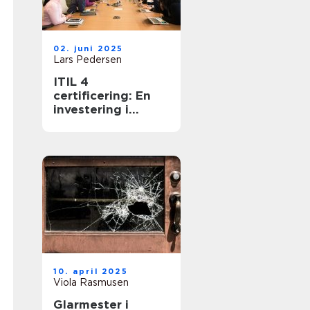
02. juni 2025
Lars Pedersen
ITIL 4
certificering: En
investering i
fremtidens it-
service
management
10. april 2025
Viola Rasmusen
Glarmester i