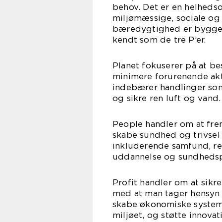
behov. Det er en helhedso
miljømæssige, sociale og 
bæredygtighed er bygget p
kendt som de tre P’er.
Planet fokuserer på at be
minimere forurenende akti
indebærer handlinger so
og sikre ren luft og vand.
People handler om at fre
skabe sundhed og trivsel
inkluderende samfund, r
uddannelse og sundhedsp
Profit handler om at sik
med at man tager hensyn 
skabe økonomiske systeme
miljøet, og støtte innova