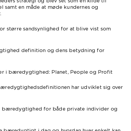
eders strategi og blev set som en kilde til
el samt en måde at møde kundernes og
.
or større sandsynlighed for at blive vist som
ygtighed definition og dens betydning for
jler i bæredygtighed: Planet, People og Profit
bæredygtighedsdefinitionen har udviklet sig over
af bæredygtighed for både private individer og
le bæredygtigt i dag og hvordan hver enkelt kan