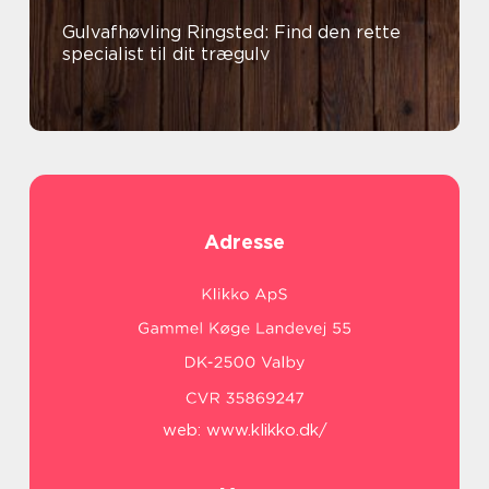
Gulvafhøvling Ringsted: Find den rette
specialist til dit trægulv
Adresse
web:
www.klikko.dk/