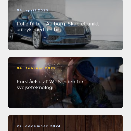
04. april 2025
Folie til bil i Aalborg: Skab et unikt
udtryk med din bil
04. februar 2025
Forståelse af WPS inden for
svejseteknologi
27. december 2024