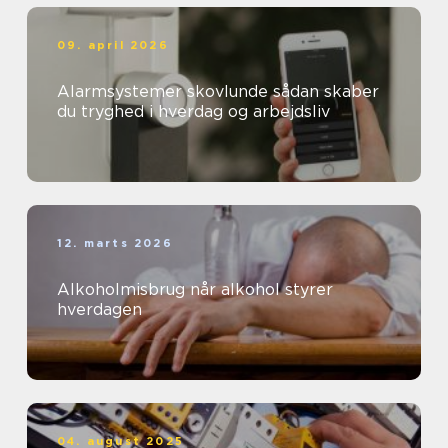
09. april 2026
Alarmsystemer skovlunde sådan skaber
du tryghed i hverdag og arbejdsliv
12. marts 2026
Alkoholmisbrug når alkohol styrer
hverdagen
04. august 2025