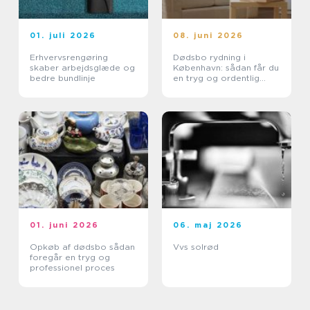
01. juli 2026
08. juni 2026
Erhvervsrengøring
Dødsbo rydning i
skaber arbejdsglæde og
København: sådan får du
bedre bundlinje
en tryg og ordentlig
proces
01. juni 2026
06. maj 2026
Opkøb af dødsbo sådan
Vvs solrød
foregår en tryg og
professionel proces